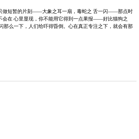
做短暂的片刻——大象之耳一扇，毒蛇之 舌一闪——那点时
会在 心里显现，你不能用它得到一点果报——好比猫狗之
闪那么一下，人们给吓得昏倒。心在真正专注之下，就会有那