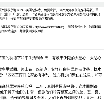
原文版权所有 © 1993 美国慈林寺。免费发行。 本文允许在任何媒体再版、重
排、重印、印发。然而，作者希望任何再版与分发以对公众免费与无限制的形
式进行，译文与 转载也要求表明作者原衷。
中译版权所有 © 2007 良稹，http://www.theravadacn.org ， 流通条件如上。转载时请
包括本站连接，并登载本版权声明。
宝的功德下和平生活到今 天，有赖于佛陀的大慈心、大悲心
率军返回。路上在一座清凉、安静的森林 里停驻休整，找水
: 『区区三两口之家必有争乱。这几百沙门聚住在这里，却可
森林里潜修慈心禅十二年，直到掌握诸禅 那，这才回到都
中他了解了他们的甘苦，便教他们培育相互之间的慈、悲、喜、
团体、合作的气氛遍及全国。人们不再与邻国交战，喜乐、和