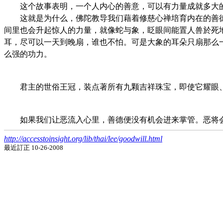
这个故事表明，一个人内心的善意，可以有力量成就多大的事
这就是为什么，佛陀教导我们藉着修慈心禅培育内在的善德。
间里也会升起惊人的力量，就像蛇与象，眨眼间能置人兽於死
耳，尽可以一天到晚扇，谁也不怕。可是大象的耳朵只扇那么
么强的功力。
君主的世俗王冠，装点著所有九颗吉祥珠宝，即使它耀眼、
如果我们让恶流入心里，善德便没有机会进来掌管。恶将会
http://accesstoinsight.org/lib/thai/lee/goodwill.html
最近訂正 10-26-2008