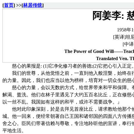
[
首页
] >>[
林居传统
]
阿姜李:
1958年
[英译]坦
[中译
The Power of Good Will——Teach
Translated Ven. T
慈心的果报是: (1)它净化修习者的善德;(2)它把心引入
我们的世尊，从他觉悟之前，一直到他入般涅槃，始终在行为
的力量。因此，我们也应当以他为榜样，培育对一切众生的慈
慈心的力量，会以无数的方式，给世界带来和平和保障。有一
解渴、盥洗。他们在林子里遇见了大约五百名比丘，正在修慈心
以一丝不乱。我国如有这样的和平，或许不需要战争。』
他对此印象深刻，於是去拜见首座比丘，请求教给他那个修行
城。他一回来，便经常朝著自己王国和诸邻国的四面八方传播慈
舍之心。臣民们带著信赖与尊敬，专注地聆听他的宣讲，奉行
平地生活。