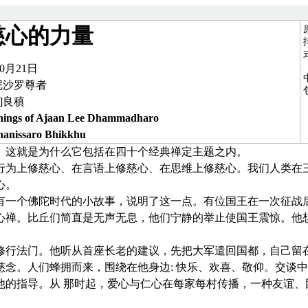
慈心的力量
10月21日
尼沙罗尊者
]良稹
ings of Ajaan Lee Dhammadharo
hanissaro Bhikkhu
正定。这就是为什么它包括在四十个经典禅定主题之内。
上修慈心、在言语上修慈心、在思维上修慈心。我们人类在三
心。
个佛陀时代的小故事，说明了这一点。有位国王在一次征战后
禅。比丘们简直是无声无息，他们宁静的举止使国王震惊。他想
法门。他听从首座长老的建议，先把大军遣回国都，自己留在
念。人们蜂拥而来，围绕在他身边: 快乐、欢喜、敬仰。交谈
他的指导。从 那时起，爱心与仁心在每家每村传播，一种友谊、