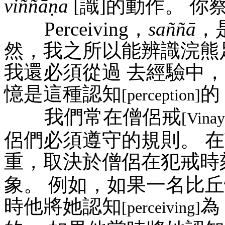
viññāṇa
[識]的動作。 你
Perceiving，
saññā
，
然，我之所以能辨識浣熊
我還必須從過 去經驗中，
憶是這種認知
的
[perception]
我們常在僧侶戒
[Vinay
侶們必須遵守的規則。 
重，取決於僧侶在犯戒時
象。 例如，如果一名比
時他將她認知
為
[perceiving]