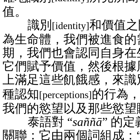
值。
識別
和價值之
[identity]
為生命體，我們被進食的
期，我們也會認同自身在
它們賦予價值，然後根據
上滿足這些飢餓感，來識
種認知
的行為，
[perceptions]
我們的慾望以及那些慾望
泰語對 “
saññā
” 的
關聯：它由兩個詞組成：“cam d