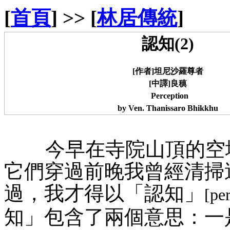
[
首頁
] >> [
林居傳統
]
認知(2)
[作者]坦尼沙羅尊者
[中譯]良稹
Perception
by Ven. Thanissaro Bhikkhu
今早在寺院山頂的空地
它們穿過前晚我曾經清掃
過，我才得以「認知」
[pe
知」包含了兩個意思：一