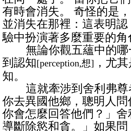
有時會消失。 奇怪的是
並消失在那裡：這表明認
驗中扮演著多麼重要的角
無論你觀五蘊中的哪一
到認知
，尤其
[perception,想]
知。
這就牽涉到舍利弗尊者
你去異國他鄉，聰明人問
你會怎麼回答他們？」舍
導斷除慾和貪。」如果問