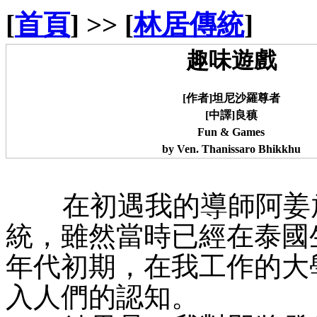
[
首頁
] >> [
林居傳統
]
趣味遊戲
[作者]坦尼沙羅尊者
[中譯]良稹
Fun & Games
by Ven. Thanissaro Bhikkhu
在初遇我的導師阿姜放
統，雖然當時已經在泰國生
年代初期，在我工作的大
入人們的認知。