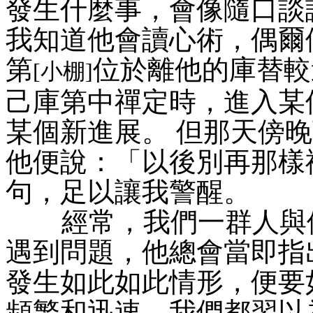
發生什麼事，會像隨口談
我知道他會讀心術，偶爾
第
位於離他的庫替較
[小棚]
己庫第中禪定時，進入某
某個新進展。 但那天傍
他便說：「以後別再那樣
句，足以讓我警醒。
經常，我們一群人與他
遇到問題，他總會當即指
發生如此如此情形，便要如
頻繁和迅速，我們都習以