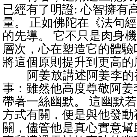
已經有了明證: 心智擁
量。 正如佛陀在《法句
的先導。 它不只是肉身
層次，心在塑造它的體驗
將這個原則提升到更高的
阿姜放講述阿姜李的神
事：雖然他高度尊敬阿姜
帶著一絲幽默。 這幽默
方式有關，便是與他發動
關，儘管他是真心實意幫